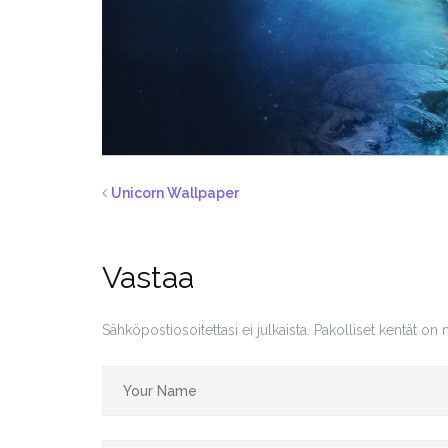
Unicorn Wallpaper
Vastaa
Sähköpostiosoitettasi ei julkaista.
Pakolliset kentät on 