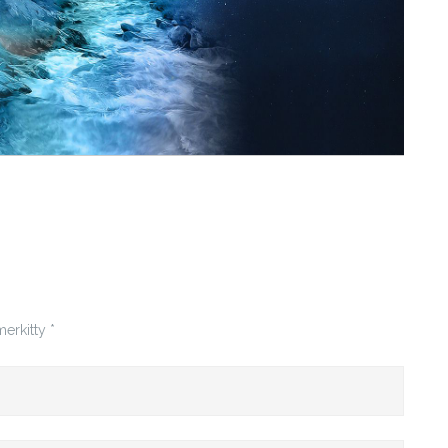
merkitty
*