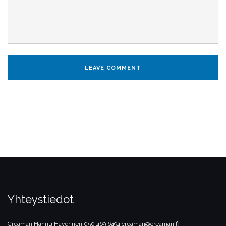
Yhteystiedot
Creaman
Hannu Haverinen
050 469 6494
creaman@creaman.fi