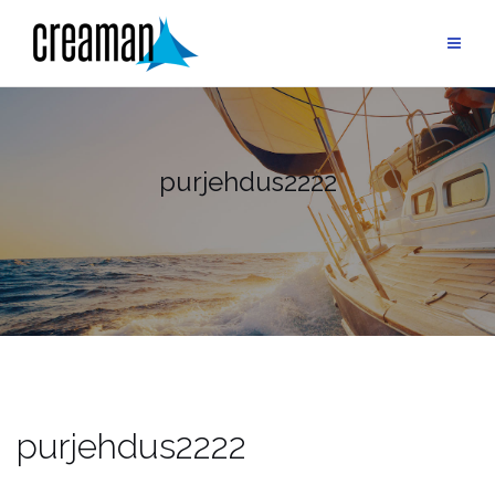
Skip
to
content
purjehdus2222
purjehdus2222