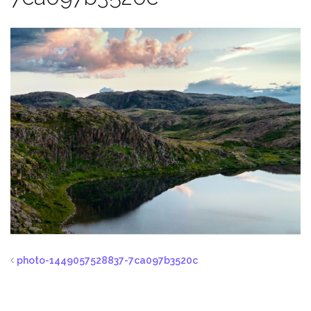
photo-1449057528837-7ca097b3520c