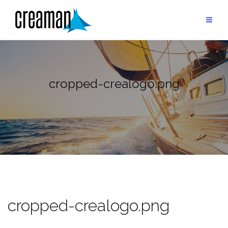
Skip
to
content
cropped-crealogo.png
cropped-crealogo.png