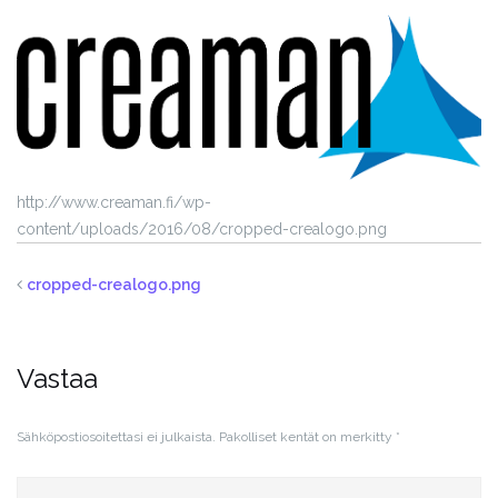
http://www.creaman.fi/wp-
content/uploads/2016/08/cropped-crealogo.png
cropped-crealogo.png
Vastaa
Sähköpostiosoitettasi ei julkaista.
Pakolliset kentät on merkitty
*